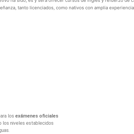
etivo ha sido, es y será ofrecer cursos de inglés y refuerzo de c
eñanza, tanto licenciados, como nativos con amplia experiencia
ara los
exámenes oficiales
 los niveles establecidos
guas.