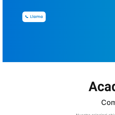
📞 Llama
Acad
Com