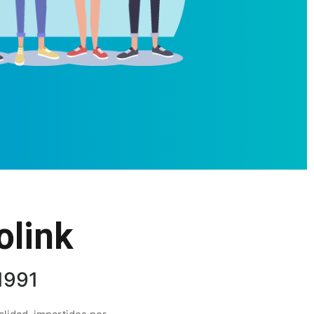
olink
1991