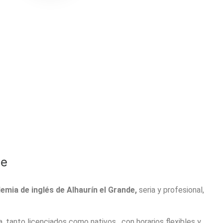
de
emia de inglés de Alhaurín el Grande,
seria y profesional,
 tanto licenciados como nativos, con horarios flexibles y