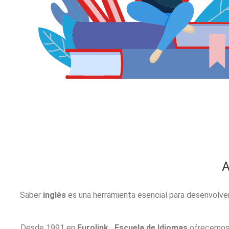
A
Saber
inglés
es una herramienta esencial para desenvolver
Desde 1991 en
Eurolink, Escuela de Idiomas
ofrecemos 