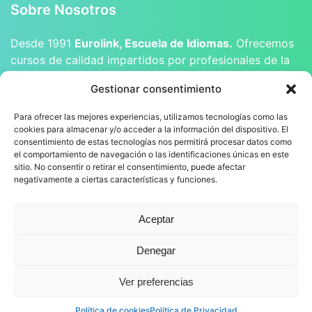
Sobre Nosotros
Desde 1991
Eurolink, Escuela de Idiomas.
Ofrecemos
cursos de calidad impartidos por profesionales de la
enseñanza, tanto licenciados como nativos.
Gestionar consentimiento
Para ofrecer las mejores experiencias, utilizamos tecnologías como las
cookies para almacenar y/o acceder a la información del dispositivo. El
consentimiento de estas tecnologías nos permitirá procesar datos como
el comportamiento de navegación o las identificaciones únicas en este
sitio. No consentir o retirar el consentimiento, puede afectar
negativamente a ciertas características y funciones.
Aceptar
Denegar
© Eurolink Alhaurin S.L. |
Aviso Legal
|
Política de Cookies
|
Ver preferencias
Política de Privacidad
Política de cookies
Política de Privacidad